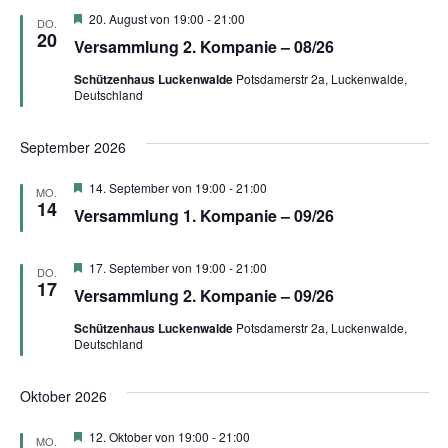
Hervorgehoben
20. August von 19:00
-
21:00
DO.
20
Versammlung 2. Kompanie – 08/26
Schützenhaus Luckenwalde
Potsdamerstr 2a, Luckenwalde,
Deutschland
September 2026
Hervorgehoben
14. September von 19:00
-
21:00
MO.
14
Versammlung 1. Kompanie – 09/26
Hervorgehoben
17. September von 19:00
-
21:00
DO.
17
Versammlung 2. Kompanie – 09/26
Schützenhaus Luckenwalde
Potsdamerstr 2a, Luckenwalde,
Deutschland
Oktober 2026
Hervorgehoben
12. Oktober von 19:00
-
21:00
MO.