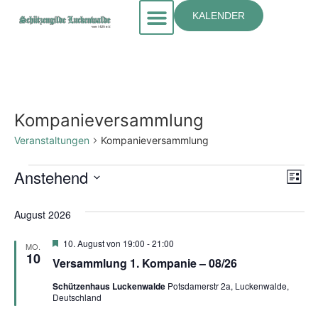
KALENDER
Kompanieversammlung
Veranstaltungen
Kompanieversammlung
An
Ve
Anstehend
Liste
Datum
An
Nav
wählen.
August 2026
Na
Hervorgehoben
10. August von 19:00
-
21:00
MO.
10
Versammlung 1. Kompanie – 08/26
Schützenhaus Luckenwalde
Potsdamerstr 2a, Luckenwalde,
Deutschland