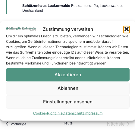
Schützenhaus Luckenwalde
Potsdamerstr 2a, Luckenwalde,
Deutschland
Dezember 2026
Zustimmung verwalten
Um dir ein optimales Erlebnis zu bieten, verwenden wir Technologien wie
Hervorgehoben
14. Dezember von 19:00
-
21:00
MO.
Cookies, um Geräteinformationen zu speichern und/oder darauf
14
Versammlung 1. Kompanie – 12/26
zuzugreifen. Wenn du diesen Technologien zustimmst, können wir Daten
wie das Surfverhalten oder eindeutige IDs auf dieser Website verarbeiten.
Schützenhaus Luckenwalde
Potsdamerstr 2a, Luckenwalde,
Wenn du deine Zustimmung nicht erteilst oder zurückziehst, können
Deutschland
bestimmte Merkmale und Funktionen beeinträchtigt werden.
Akzeptieren
Hervorgehoben
17. Dezember von 19:00
-
21:00
DO.
17
Versammlung 2. Kompanie – 12/26
Ablehnen
Schützenhaus Luckenwalde
Potsdamerstr 2a, Luckenwalde,
Deutschland
Einstellungen ansehen
Cookie-Richtlinie
Datenschutz
Impressum
Vera
Heute
Nächste
Veranstaltungen
Vorherige