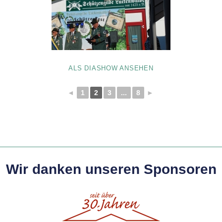
ALS DIASHOW ANSEHEN
◄
1
2
3
...
8
►
Wir danken unseren Sponsoren