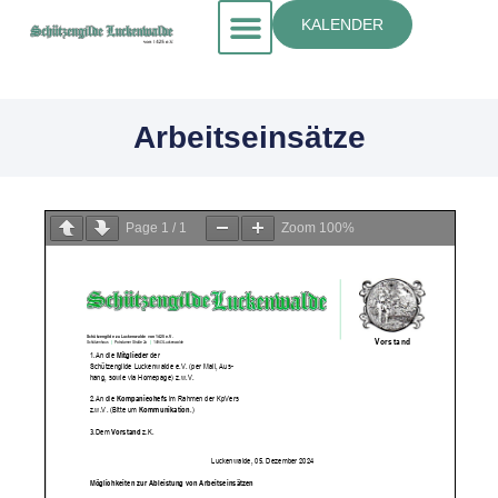
KALENDER
Arbeitseinsätze
Page
1
/
1
Zoom
100%