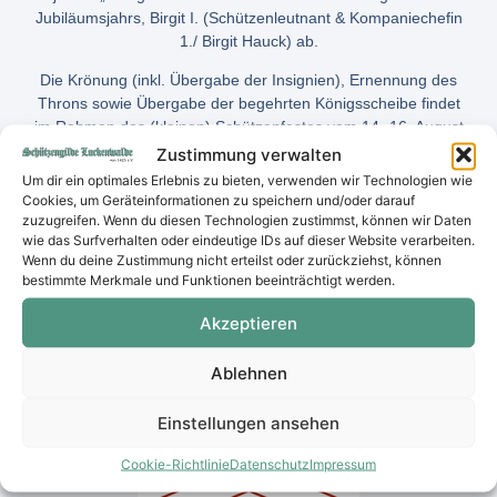
Jubiläumsjahrs, Birgit I. (Schützenleutnant & Kompaniechefin
1./ Birgit Hauck) ab.
Die Krönung (inkl. Übergabe der Insignien), Ernennung des
Throns sowie Übergabe der begehrten Königsscheibe findet
im Rahmen des (kleinen) Schützenfestes vom 14.-16. August
2026 am vereinseigenen Schützenhaus statt.
Zustimmung verwalten
Um dir ein optimales Erlebnis zu bieten, verwenden wir Technologien wie
Auf unsere neue Majestät, König Richard I. – ein dreifach
Cookies, um Geräteinformationen zu speichern und/oder darauf
kräftiges: „Gut Schuss“!
zuzugreifen. Wenn du diesen Technologien zustimmst, können wir Daten
wie das Surfverhalten oder eindeutige IDs auf dieser Website verarbeiten.
Wenn du deine Zustimmung nicht erteilst oder zurückziehst, können
bestimmte Merkmale und Funktionen beeinträchtigt werden.
Akzeptieren
Ablehnen
Wir danken unseren Sponsoren
Einstellungen ansehen
Cookie-Richtlinie
Datenschutz
Impressum