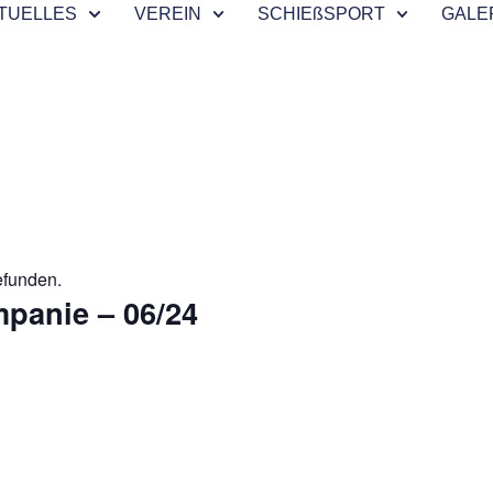
TUELLES
VEREIN
SCHIEßSPORT
GALE
efunden.
panie – 06/24