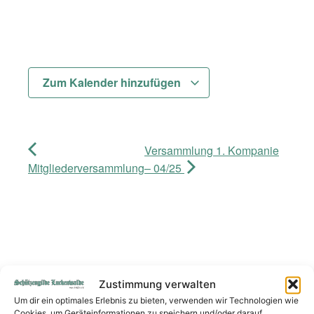
Zum Kalender hinzufügen
Versammlung 1. Kompanie
Mitgliederversammlung
– 04/25
Zustimmung verwalten
Wir danken unseren Sponsoren
Um dir ein optimales Erlebnis zu bieten, verwenden wir Technologien wie
Cookies, um Geräteinformationen zu speichern und/oder darauf