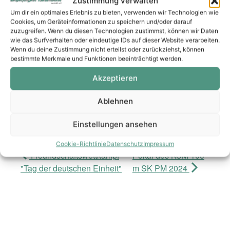
Zustimmung verwalten
Um dir ein optimales Erlebnis zu bieten, verwenden wir Technologien wie
Cookies, um Geräteinformationen zu speichern und/oder darauf
zuzugreifen. Wenn du diesen Technologien zustimmst, können wir Daten
wie das Surfverhalten oder eindeutige IDs auf dieser Website verarbeiten.
Wenn du deine Zustimmung nicht erteilst oder zurückziehst, können
bestimmte Merkmale und Funktionen beeinträchtigt werden.
Akzeptieren
Ablehnen
Zum Kalender hinzufügen
Einstellungen ansehen
Cookie-Richtlinie
Datenschutz
Impressum
Freundschaftswettkampf
Pokal des KSM 100
"Tag der deutschen Einheit"
m SK PM 2024