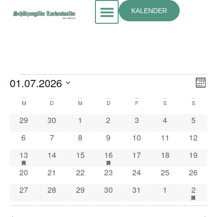
KALENDER
An
Ve
01.07.2026
Mona
Datum
An
Nav
wählen.
Kalender
M
D
M
D
F
S
S
Na
0 Veranstaltungen
0 Veranstaltungen
0 Veranstaltungen
0 Veranstaltungen
0 Veranstaltungen
0 Veranstaltun
0 Veran
29
30
1
2
3
4
5
von
0 Veranstaltungen
0 Veranstaltungen
0 Veranstaltungen
0 Veranstaltungen
0 Veranstaltungen
0 Veranstaltung
0 Veran
6
7
8
9
10
11
12
Veranstaltungen
1 Veranstaltung
hat Veranstaltungen vorgestellt
0 Veranstaltungen
0 Veranstaltungen
1 Veranstaltung
hat Veranstaltungen vorgestellt
0 Veranstaltungen
0 Veranstaltung
0 Veran
13
14
15
16
17
18
19
0 Veranstaltungen
0 Veranstaltungen
0 Veranstaltungen
0 Veranstaltungen
0 Veranstaltungen
0 Veranstaltung
0 Veran
20
21
22
23
24
25
26
0 Veranstaltungen
0 Veranstaltungen
0 Veranstaltungen
0 Veranstaltungen
0 Veranstaltungen
0 Veranstaltun
1 Veran
hat Ver
27
28
29
30
31
1
2